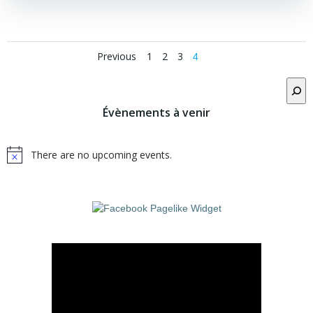
Posts
Posts
Page
Page
Page
Previous
1
2
3
Page
4
navigation
navigation
Rechercher
Évènements à venir
There are no upcoming events.