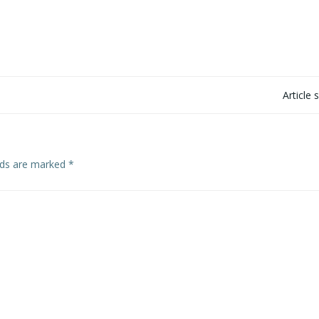
Post
Article 
navigation
elds are marked
*